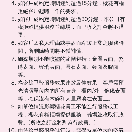
如客戶於約定時間遲到超過15分鐘，櫻花有權
拒絕客戶超時工作的要求。
如客戶於約定時間遲到超過30分鐘，本公司有
權拒絕提供服務並離場，而已收之訂金將不退
還。
如客戶因私人理由或事故而縮短正常之服務時
間，所剩餘時間將不獲補償。
觸媒類別不能噴塗的範圍包括︰金屬表面、瓷
磚表面、玻璃表面、雲石表面、鏡面及膠面
等。
為令除甲醛服務效果達致最佳效果，客戶需預
先清潔單位內的所有牆身、櫃內/外、傢俬表面
等，確保沒有木碎和大量塵埃在表面上。
如單位情況影響櫻花員工不能進行服務或工
程，櫻花有權拒絕提供服務，離場並收取行政
費。(所收之訂金將列為行政費。)
由於除甲醛服務進行時，需保持單位內的空氣