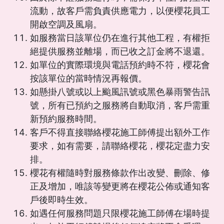
流動，故客戶需負責供應電力，以便櫻花員工
開啟空調及風扇。
如服務當日該單位仍在進行其他工程，有權拒
絕提供服務並離場，而已收之訂金將不退還。
如單位的實際環境與電話預約時不符，櫻花會
按該單位的當時情況再報價。
如懸掛八號或以上颱風訊號或黑色暴雨警告訊
號，所有已預約之服務將自動取消，客戶需重
新預約服務時間。
客戶不得直接聯絡櫻花施工師傅提出額外工作
要求，如有需要，請聯絡櫻花，櫻花定盡力安
排。
櫻花有權隨時對服務條款作出改變、刪除、修
正及增加，唯該等變更將在櫻花公佈或通知客
戶後即時生效。
如遇任何服務問題只限櫻花施工師傅在場時提