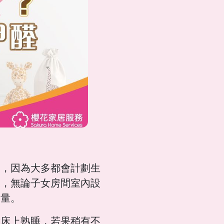
婦，因為大多都會計劃生
後，無論子女房間室內設
含量。
童床上熟睡，若果稍有不