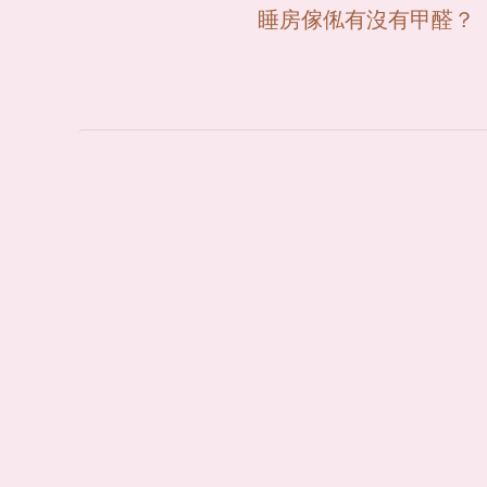
睡房傢俬有沒有甲醛？