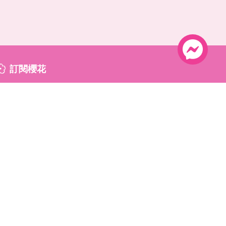
訂閱櫻花
提交
聯絡櫻花
+852 95208808
sakura_home_services
櫻花家居服務 - 專業除甲醛
info@sakura-home.com.hk
九龍觀塘開源道72號溢財中心1202A室