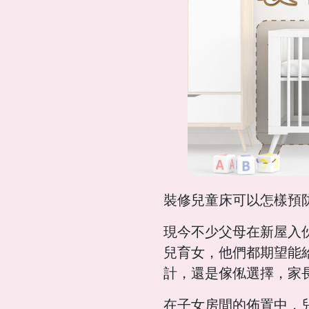
裝修兒童床可以怎樣預
現今不少父母在新屋入
兒育女，他們都期望能
計，還是傢俬選擇，家
在子女房間的佈置中，