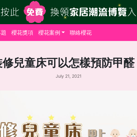
專題
櫻花獎項
櫻花案例
聯絡櫻花
裝修兒童床可以怎樣預防甲醛
July 21, 2021