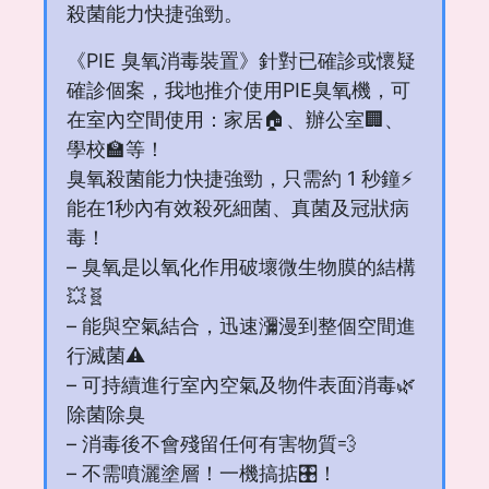
殺菌能力快捷強勁。
《PIE 臭氧消毒裝置》針對已確診或懷疑
確診個案，我地推介使用PIE臭氧機，可
在室內空間使用：家居🏠、辦公室🏢、
學校🏫等！
臭氧殺菌能力快捷強勁，只需約 1 秒鐘⚡
能在1秒內有效殺死細菌、真菌及冠狀病
毒！
– 臭氧是以氧化作用破壞微生物膜的結構
💥🧬
– 能與空氣結合，迅速瀰漫到整個空間進
行滅菌⚠️
– 可持續進行室內空氣及物件表面消毒🌿
除菌除臭
– 消毒後不會殘留任何有害物質💨
– 不需噴灑塗層！一機搞掂🎛！